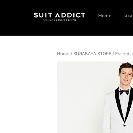
Home
Jaka
Home
/
SURABAYA STORE
/
Essentia