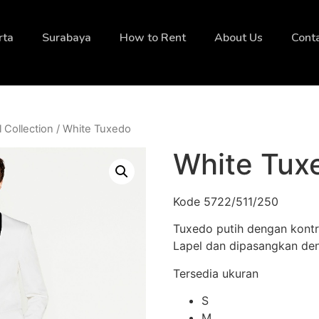
rta
Surabaya
How to Rent
About Us
Cont
l Collection
/ White Tuxedo
White Tux
Kode 5722/511/250
Tuxedo putih dengan kontr
Lapel dan dipasangkan de
Tersedia ukuran
S
M