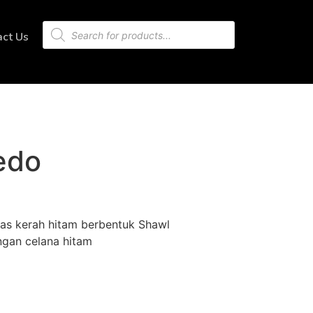
act Us
edo
as kerah hitam berbentuk Shawl
ngan celana hitam